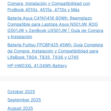
Compra, Instalación y Compatibilidad con
ProBook 4510s, 4515s, 4710s y Más
Batería Asus C41N1416 60Wh: Reemplazo
Compatible para Laptops Asus N501JW, ROG
G501JW y ZenBook UX501JW | Guía de Compra
y Instalación
Batería Fujitsu FPCBP425 45Wh: Guía Completa
de Compra, Instalación y Compatibilidad para
LifeBook T904, T935, T936 y U745
HP HW03XL 41.04Wh Battery
October 2025
September 2025
August 2025