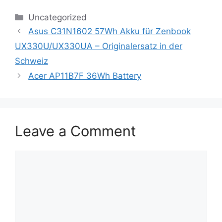
Categories
Uncategorized
Asus C31N1602 57Wh Akku für Zenbook
UX330U/UX330UA – Originalersatz in der
Schweiz
Acer AP11B7F 36Wh Battery
Leave a Comment
Comment