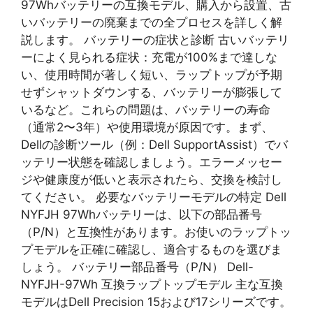
97Whバッテリーの互換モデル、購入から設置、古
いバッテリーの廃棄までの全プロセスを詳しく解
説します。 バッテリーの症状と診断 古いバッテリ
ーによく見られる症状：充電が100%まで達しな
い、使用時間が著しく短い、ラップトップが予期
せずシャットダウンする、バッテリーが膨張して
いるなど。これらの問題は、バッテリーの寿命
（通常2〜3年）や使用環境が原因です。まず、
Dellの診断ツール（例：Dell SupportAssist）でバ
ッテリー状態を確認しましょう。エラーメッセー
ジや健康度が低いと表示されたら、交換を検討し
てください。 必要なバッテリーモデルの特定 Dell
NYFJH 97Whバッテリーは、以下の部品番号
（P/N）と互換性があります。お使いのラップトッ
プモデルを正確に確認し、適合するものを選びま
しょう。 バッテリー部品番号（P/N） Dell-
NYFJH-97Wh 互換ラップトップモデル 主な互換
モデルはDell Precision 15および17シリーズです。