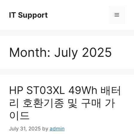
Skip
to
IT Support
Menu
content
Month:
July 2025
HP ST03XL 49Wh 배터
리 호환기종 및 구매 가
이드
July 31, 2025
by
admin