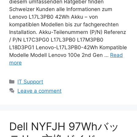
diesem umfassenden Ratgeber finden
Schweizer Kunden alle Informationen zum
Lenovo L17L3PB0 42Wh Akku – von
kompatiblen Modellen bis zur fachgerechten
Installation. Akku-Teilenummern (P/N) Referenz
/ P/N L17C3PG0 L17L3PB0 L17M3PB0
L18D3PG1 Lenovo-L17L3PB0-42Wh Kompatible
Modelle Modell Lenovo 100e 2nd Gen …
Read
more
Categories
IT Support
Leave a comment
Dell NYFJH 97Whバッ