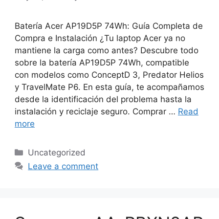
Batería Acer AP19D5P 74Wh: Guía Completa de
Compra e Instalación ¿Tu laptop Acer ya no
mantiene la carga como antes? Descubre todo
sobre la batería AP19D5P 74Wh, compatible
con modelos como ConceptD 3, Predator Helios
y TravelMate P6. En esta guía, te acompañamos
desde la identificación del problema hasta la
instalación y reciclaje seguro. Comprar …
Read
more
Categories
Uncategorized
Leave a comment