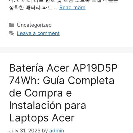
정확한 배터리 파트 …
Read more
Categories
Uncategorized
Leave a comment
Batería Acer AP19D5P
74Wh: Guía Completa
de Compra e
Instalación para
Laptops Acer
July 31, 2025
by
admin