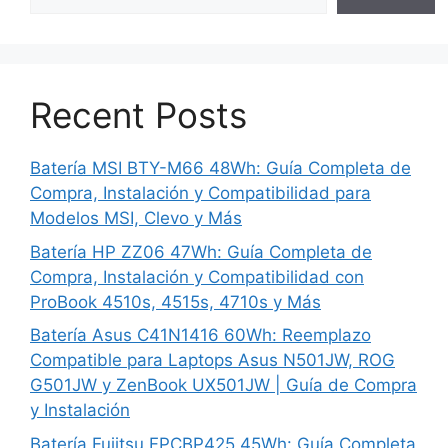
Recent Posts
Batería MSI BTY-M66 48Wh: Guía Completa de
Compra, Instalación y Compatibilidad para
Modelos MSI, Clevo y Más
Batería HP ZZ06 47Wh: Guía Completa de
Compra, Instalación y Compatibilidad con
ProBook 4510s, 4515s, 4710s y Más
Batería Asus C41N1416 60Wh: Reemplazo
Compatible para Laptops Asus N501JW, ROG
G501JW y ZenBook UX501JW | Guía de Compra
y Instalación
Batería Fujitsu FPCBP425 45Wh: Guía Completa