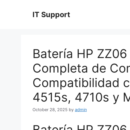
Skip
to
IT Support
content
Batería HP ZZ06
Completa de Com
Compatibilidad 
4515s, 4710s y 
October 28, 2025
by
admin
Batería HP ZZ06