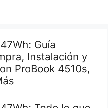
 47Wh: Guía
pra, Instalación y
con ProBook 4510s,
Más
 47Wh: Todo lo que