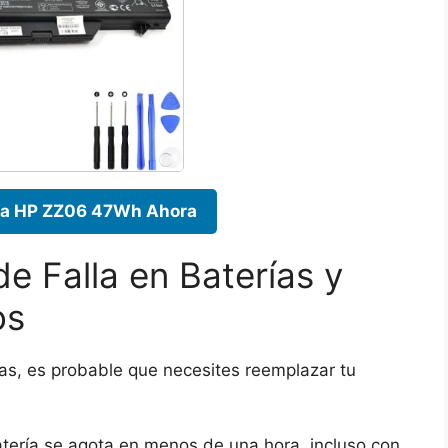
ía HP ZZ06 47Wh Ahora
 Falla en Baterías y
os
as, es probable que necesites reemplazar tu
tería se agota en menos de una hora, incluso con