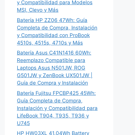
y Compatibilidad para Modelos
MSI, Clevo y Más
Batería HP ZZ06 47Wh: Guía
Completa de Compra, Instalación
y Compatibilidad con ProBook
4510s, 4515s, 4710s y Más
Batería Asus C41N1416 60Wh:
Reemplazo Compatible para
Laptops Asus N501JW, ROG
G501JW y ZenBook UX501JW |
Guía de Compra y Instalación
Batería Fujitsu FPCBP425 45Wh:
Guía Completa de Compra,
Instalación y Compatibilidad para
LifeBook T904, T935, T936 y
U745
HP HW03XL 41.04Wh Battery