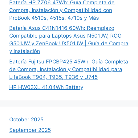
Batería HP ZZ06 47Wh: Guía Completa de
Compra, Instalación y Compatibilidad con
ProBook 4510s, 4515s, 4710s y Más
Batería Asus C41N1416 60Wh: Reemplazo
Compatible para Laptops Asus N501JW, ROG
G501JW y ZenBook UX501JW | Guía de Compra
y Instalación
Batería Fujitsu FPCBP425 45Wh: Guía Completa
de Compra, Instalación y Compatibilidad para
LifeBook T904, T935, T936 y U745
HP HW03XL 41.04Wh Battery
October 2025
September 2025