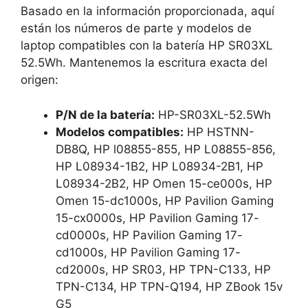
Basado en la información proporcionada, aquí
están los números de parte y modelos de
laptop compatibles con la batería HP SR03XL
52.5Wh. Mantenemos la escritura exacta del
origen:
P/N de la batería:
HP-SR03XL-52.5Wh
Modelos compatibles:
HP HSTNN-
DB8Q, HP l08855-855, HP L08855-856,
HP L08934-1B2, HP L08934-2B1, HP
L08934-2B2, HP Omen 15-ce000s, HP
Omen 15-dc1000s, HP Pavilion Gaming
15-cx0000s, HP Pavilion Gaming 17-
cd0000s, HP Pavilion Gaming 17-
cd1000s, HP Pavilion Gaming 17-
cd2000s, HP SR03, HP TPN-C133, HP
TPN-C134, HP TPN-Q194, HP ZBook 15v
G5