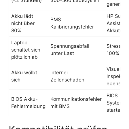
(<2 Stunden)
300-500 Ladezyklen
generiere
Akku lädt
HP Suppo
BMS
nicht über
Assistant
Kalibrierungsfehler
80%
Akkutest
Laptop
Spannungsabfall
Stresstes
schaltet sich
unter Last
100% Ak
plötzlich ab
Visuelle
Akku wölbt
Interner
Inspektio
sich
Zellenschaden
ebener F
BIOS
BIOS Akku-
Kommunikationsfehler
Systemdi
Fehlermeldung
mit BMS
starten