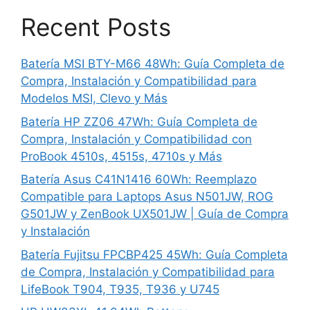
Recent Posts
Batería MSI BTY-M66 48Wh: Guía Completa de
Compra, Instalación y Compatibilidad para
Modelos MSI, Clevo y Más
Batería HP ZZ06 47Wh: Guía Completa de
Compra, Instalación y Compatibilidad con
ProBook 4510s, 4515s, 4710s y Más
Batería Asus C41N1416 60Wh: Reemplazo
Compatible para Laptops Asus N501JW, ROG
G501JW y ZenBook UX501JW | Guía de Compra
y Instalación
Batería Fujitsu FPCBP425 45Wh: Guía Completa
de Compra, Instalación y Compatibilidad para
LifeBook T904, T935, T936 y U745