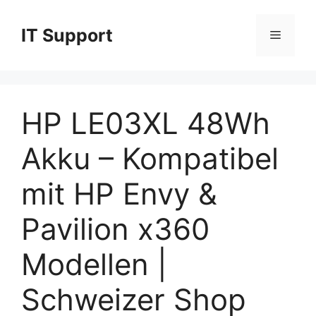
Skip
to
IT Support
Menu
content
HP LE03XL 48Wh
Akku – Kompatibel
mit HP Envy &
Pavilion x360
Modellen |
Schweizer Shop