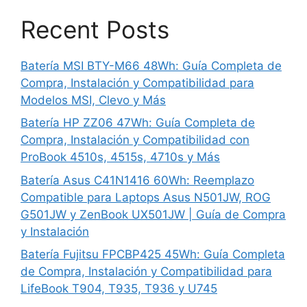
Recent Posts
Batería MSI BTY-M66 48Wh: Guía Completa de
Compra, Instalación y Compatibilidad para
Modelos MSI, Clevo y Más
Batería HP ZZ06 47Wh: Guía Completa de
Compra, Instalación y Compatibilidad con
ProBook 4510s, 4515s, 4710s y Más
Batería Asus C41N1416 60Wh: Reemplazo
Compatible para Laptops Asus N501JW, ROG
G501JW y ZenBook UX501JW | Guía de Compra
y Instalación
Batería Fujitsu FPCBP425 45Wh: Guía Completa
de Compra, Instalación y Compatibilidad para
LifeBook T904, T935, T936 y U745