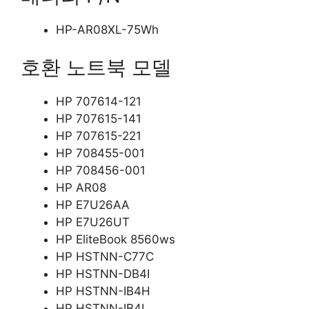
HP-AR08XL-75Wh
호환 노트북 모델
HP 707614-121
HP 707615-141
HP 707615-221
HP 708455-001
HP 708456-001
HP AR08
HP E7U26AA
HP E7U26UT
HP EliteBook 8560ws
HP HSTNN-C77C
HP HSTNN-DB4I
HP HSTNN-IB4H
HP HSTNN-IB4I