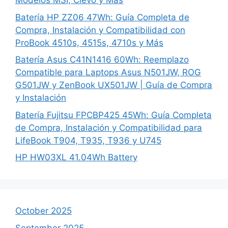
Modelos MSI, Clevo y Más
Batería HP ZZ06 47Wh: Guía Completa de
Compra, Instalación y Compatibilidad con
ProBook 4510s, 4515s, 4710s y Más
Batería Asus C41N1416 60Wh: Reemplazo
Compatible para Laptops Asus N501JW, ROG
G501JW y ZenBook UX501JW | Guía de Compra
y Instalación
Batería Fujitsu FPCBP425 45Wh: Guía Completa
de Compra, Instalación y Compatibilidad para
LifeBook T904, T935, T936 y U745
HP HW03XL 41.04Wh Battery
October 2025
September 2025