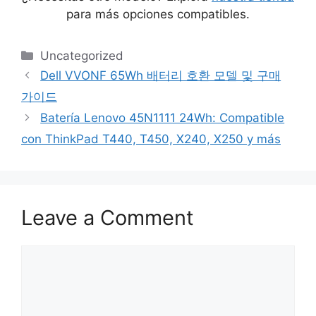
para más opciones compatibles.
Categories
Uncategorized
Dell VVONF 65Wh 배터리 호환 모델 및 구매
가이드
Batería Lenovo 45N1111 24Wh: Compatible
con ThinkPad T440, T450, X240, X250 y más
Leave a Comment
Comment