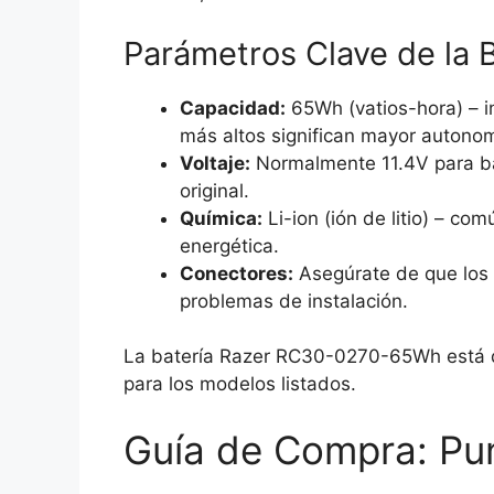
Parámetros Clave de la B
Capacidad:
65Wh (vatios-hora) – i
más altos significan mayor autonom
Voltaje:
Normalmente 11.4V para bat
original.
Química:
Li-ion (ión de litio) – c
energética.
Conectores:
Asegúrate de que los c
problemas de instalación.
La batería Razer RC30-0270-65Wh está d
para los modelos listados.
Guía de Compra: Pun