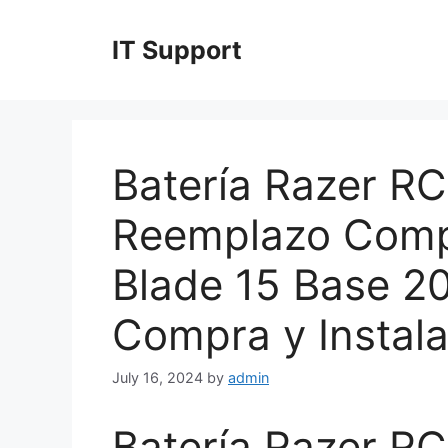
Skip
to
IT Support
content
Batería Razer R
Reemplazo Compa
Blade 15 Base 2
Compra y Instala
July 16, 2024
by
admin
Batería Razer R