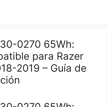
C30-0270 65Wh:
tible para Razer
018-2019 – Guía de
ción
C30-0270 65Wh: