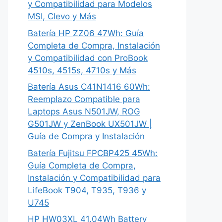
y Compatibilidad para Modelos
MSI, Clevo y Más
Batería HP ZZ06 47Wh: Guía
Completa de Compra, Instalación
y Compatibilidad con ProBook
4510s, 4515s, 4710s y Más
Batería Asus C41N1416 60Wh:
Reemplazo Compatible para
Laptops Asus N501JW, ROG
G501JW y ZenBook UX501JW |
Guía de Compra y Instalación
Batería Fujitsu FPCBP425 45Wh:
Guía Completa de Compra,
Instalación y Compatibilidad para
LifeBook T904, T935, T936 y
U745
HP HW03XL 41.04Wh Battery