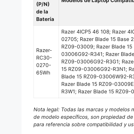
Modelos de Laptop Compati
(P/N)
de la
Batería
Razer 4ICP5 46 108; Razer 4
02705; Razer Blade 15 Base 
RZ09-03009; Razer Blade 15
Razer-
03006G92-R341; Razer Blade
RC30-
RZ09-03006G92-R3G1; Razer
0270-
15 RZ09-03006G92-R3N1; Ra
65Wh
Blade 15 RZ09-03006W92-R3
Razer Blade 15 RZ09-03009
R3W1; Razer Blade 15 RZ09
Nota legal: Todas las marcas y modelos 
de modelo específicos, son propiedad de 
para referencia sobre compatibilidad y us