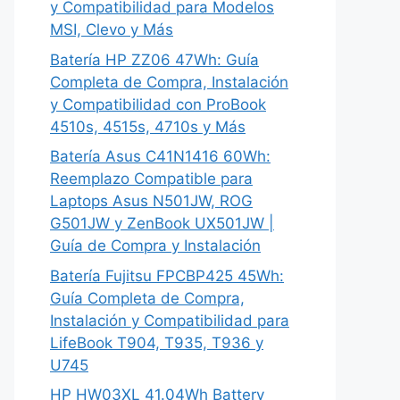
y Compatibilidad para Modelos
MSI, Clevo y Más
Batería HP ZZ06 47Wh: Guía
Completa de Compra, Instalación
y Compatibilidad con ProBook
4510s, 4515s, 4710s y Más
Batería Asus C41N1416 60Wh:
Reemplazo Compatible para
Laptops Asus N501JW, ROG
G501JW y ZenBook UX501JW |
Guía de Compra y Instalación
Batería Fujitsu FPCBP425 45Wh:
Guía Completa de Compra,
Instalación y Compatibilidad para
LifeBook T904, T935, T936 y
U745
HP HW03XL 41.04Wh Battery