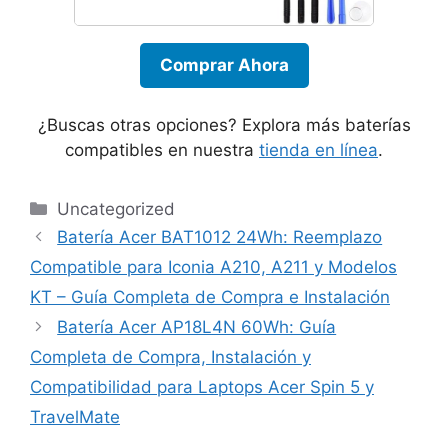
Comprar Ahora
¿Buscas otras opciones? Explora más baterías
compatibles en nuestra
tienda en línea
.
Categories
Uncategorized
Batería Acer BAT1012 24Wh: Reemplazo
Compatible para Iconia A210, A211 y Modelos
KT – Guía Completa de Compra e Instalación
Batería Acer AP18L4N 60Wh: Guía
Completa de Compra, Instalación y
Compatibilidad para Laptops Acer Spin 5 y
TravelMate