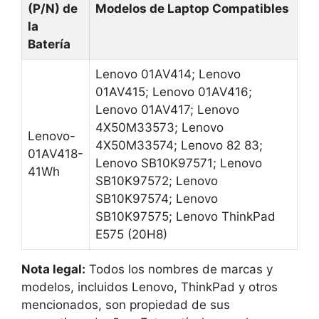
(P/N) de
Modelos de Laptop Compatibles
la
Batería
Lenovo 01AV414; Lenovo
01AV415; Lenovo 01AV416;
Lenovo 01AV417; Lenovo
4X50M33573; Lenovo
Lenovo-
4X50M33574; Lenovo 82 83;
01AV418-
Lenovo SB10K97571; Lenovo
41Wh
SB10K97572; Lenovo
SB10K97574; Lenovo
SB10K97575; Lenovo ThinkPad
E575 (20H8)
Nota legal:
Todos los nombres de marcas y
modelos, incluidos Lenovo, ThinkPad y otros
mencionados, son propiedad de sus