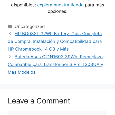
disponibles;
explora nuestra tienda
para más
opciones.
Categories
Uncategorized
HP BO03XL 32Wh Battery: Guía Completa
de Compra, Instalación y Compatibilidad para
HP Chromebook 14 G3 y Más
Batería Asus C21N1603 39Wh: Reemplazo
Compatible para Transformer 3 Pro T303UA y
Más Modelos
Leave a Comment
Comment