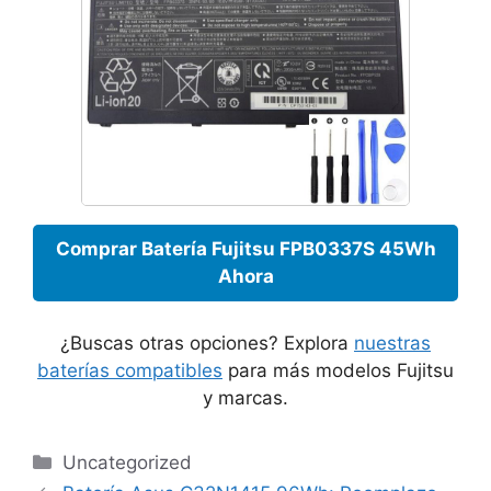
Comprar Batería Fujitsu FPB0337S 45Wh
Ahora
¿Buscas otras opciones? Explora
nuestras
baterías compatibles
para más modelos Fujitsu
y marcas.
Categories
Uncategorized