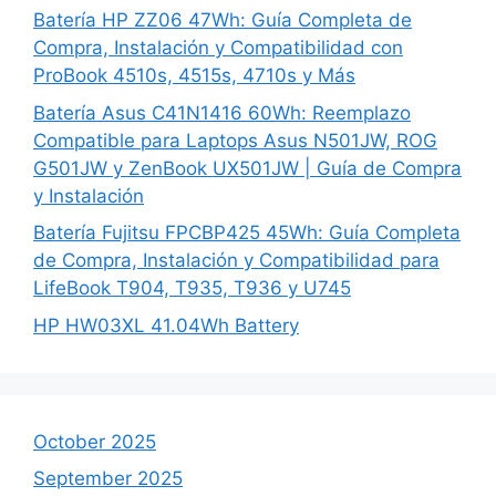
Batería HP ZZ06 47Wh: Guía Completa de
Compra, Instalación y Compatibilidad con
ProBook 4510s, 4515s, 4710s y Más
Batería Asus C41N1416 60Wh: Reemplazo
Compatible para Laptops Asus N501JW, ROG
G501JW y ZenBook UX501JW | Guía de Compra
y Instalación
Batería Fujitsu FPCBP425 45Wh: Guía Completa
de Compra, Instalación y Compatibilidad para
LifeBook T904, T935, T936 y U745
HP HW03XL 41.04Wh Battery
October 2025
September 2025