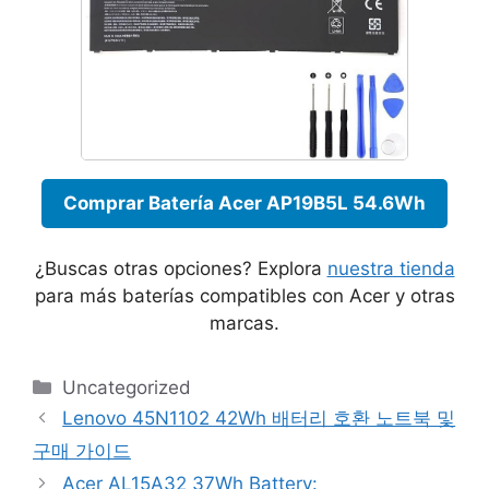
Comprar Batería Acer AP19B5L 54.6Wh
¿Buscas otras opciones? Explora
nuestra tienda
para más baterías compatibles con Acer y otras
marcas.
Categories
Uncategorized
Lenovo 45N1102 42Wh 배터리 호환 노트북 및
구매 가이드
Acer AL15A32 37Wh Battery: