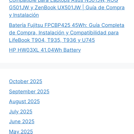
Compatible para Laptops Asus N501JW, ROG
G501JW y ZenBook UX501JW | Guía de Compra
y Instalación
Batería Fujitsu FPCBP425 45Wh: Guía Completa
de Compra, Instalación y Compatibilidad para
LifeBook T904, T935, T936 y U745
HP HW03XL 41.04Wh Battery
October 2025
September 2025
August 2025
July 2025
June 2025
May 2025