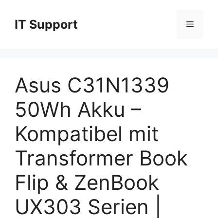
Skip
to
IT Support
Menu
content
Asus C31N1339
50Wh Akku –
Kompatibel mit
Transformer Book
Flip & ZenBook
UX303 Serien |