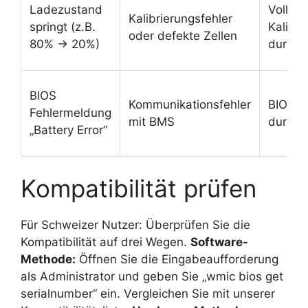
Ladezustand
Vollstä
Kalibrierungsfehler
springt (z.B.
Kalibri
oder defekte Zellen
80% → 20%)
durchf
BIOS
Kommunikationsfehler
BIOS R
Fehlermeldung
mit BMS
durchf
„Battery Error“
Kompatibilität prüfen
Für Schweizer Nutzer: Überprüfen Sie die
Kompatibilität auf drei Wegen.
Software-
Methode:
Öffnen Sie die Eingabeaufforderung
als Administrator und geben Sie „wmic bios get
serialnumber“ ein. Vergleichen Sie mit unserer