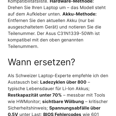
Kompatibilitätsliste.
Hardware-Methode:
Drehen Sie Ihren Laptop um – das Modell steht
auf dem Aufkleber unten.
Akku-Methode:
Entfernen Sie den aktuellen Akku (nur bei
ausgeschaltetem Gerät) und notieren Sie die
Teilenummer. Der Asus C31N1339-50Wh ist
kompatibel mit den oben genannten
Teilenummern.
Wann ersetzen?
Als Schweizer Laptop-Experte empfehle ich den
Austausch bei:
Ladezyklen über 800
–
typische Lebensdauer für Li-Ion Akkus;
Restkapazität unter 70%
– messbar mit Tools
wie HWMonitor;
sichtbare Wölbung
– kritischer
Sicherheitshinweis;
Spannungsabfälle über
0.5V
unter Last;
BIOS Fehlercodes
wie 601