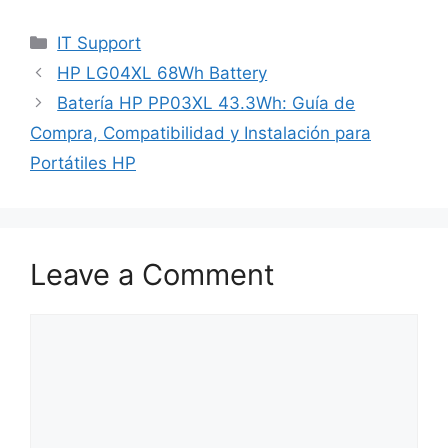
Categories
IT Support
HP LG04XL 68Wh Battery
Batería HP PP03XL 43.3Wh: Guía de
Compra, Compatibilidad y Instalación para
Portátiles HP
Leave a Comment
Comment