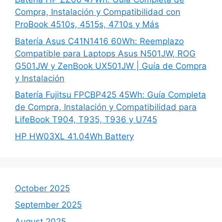
Compra, Instalación y Compatibilidad con
ProBook 4510s, 4515s, 4710s y Más
Batería Asus C41N1416 60Wh: Reemplazo
Compatible para Laptops Asus N501JW, ROG
G501JW y ZenBook UX501JW | Guía de Compra
y Instalación
Batería Fujitsu FPCBP425 45Wh: Guía Completa
de Compra, Instalación y Compatibilidad para
LifeBook T904, T935, T936 y U745
HP HW03XL 41.04Wh Battery
October 2025
September 2025
August 2025