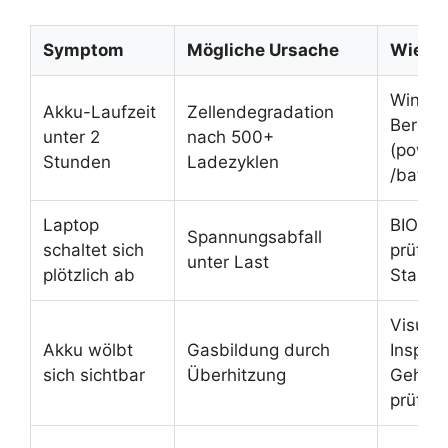
Symptom
Mögliche Ursache
Wie pr
Windo
Akku-Laufzeit
Zellendegradation
Bericht
unter 2
nach 500+
(power
Stunden
Ladezyklen
/batter
Laptop
BIOS A
Spannungsabfall
schaltet sich
prüfen
unter Last
plötzlich ab
Start)
Visuell
Akku wölbt
Gasbildung durch
Inspekt
sich sichtbar
Überhitzung
Gehäu
prüfen