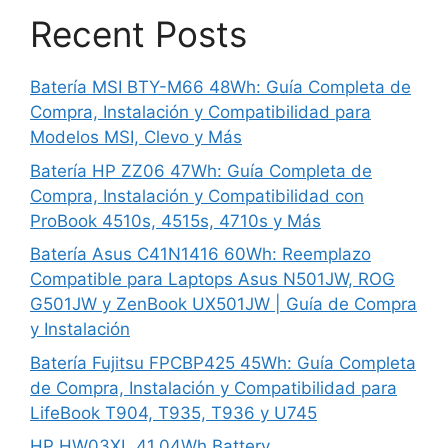
Recent Posts
Batería MSI BTY-M66 48Wh: Guía Completa de
Compra, Instalación y Compatibilidad para
Modelos MSI, Clevo y Más
Batería HP ZZ06 47Wh: Guía Completa de
Compra, Instalación y Compatibilidad con
ProBook 4510s, 4515s, 4710s y Más
Batería Asus C41N1416 60Wh: Reemplazo
Compatible para Laptops Asus N501JW, ROG
G501JW y ZenBook UX501JW | Guía de Compra
y Instalación
Batería Fujitsu FPCBP425 45Wh: Guía Completa
de Compra, Instalación y Compatibilidad para
LifeBook T904, T935, T936 y U745
HP HW03XL 41.04Wh Battery