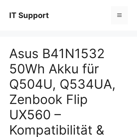
Skip
to
IT Support
Menu
content
Asus B41N1532
50Wh Akku für
Q504U, Q534UA,
Zenbook Flip
UX560 –
Kompatibilität &