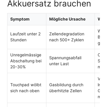
Akkuersatz brauchen
Symptom
Mögliche Ursache
Wie 
Win
Laufzeit unter 2
Zellendegradation
Batt
Stunden
nach 500+ Zyklen
gene
Unregelmässige
CPU
Spannungsabfall
Abschaltung bei
Stre
unter Last
20-30%
mittl
Visu
Touchpad wölbt
Gasbildung durch
Insp
sich nach oben
überhitzte Zellen
Gehä
mes