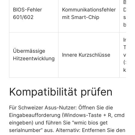
BIOS
BIOS-Fehler
Kommunikationsfehler
Diag
601/602
mit Smart-Chip
star
beim
Infra
The
Übermässige
Innere Kurzschlüsse
ver
Hitzeentwicklung
(>45
kriti
Kompatibilität prüfen
Für Schweizer Asus-Nutzer: Öffnen Sie die
Eingabeaufforderung (Windows-Taste + R, cmd
eingeben) und führen Sie “wmic bios get
serialnumber” aus. Alternativ: Entfernen Sie den