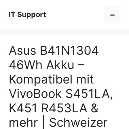
Skip
to
IT Support
Menu
content
Asus B41N1304
46Wh Akku –
Kompatibel mit
VivoBook S451LA,
K451 R453LA &
mehr | Schweizer