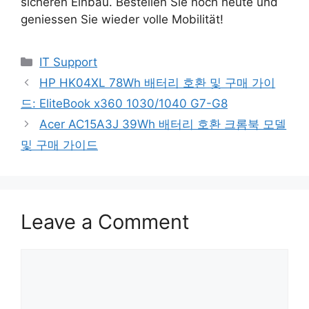
sicheren Einbau. Bestellen Sie noch heute und
geniessen Sie wieder volle Mobilität!
Categories
IT Support
HP HK04XL 78Wh 배터리 호환 및 구매 가이
드: EliteBook x360 1030/1040 G7-G8
Acer AC15A3J 39Wh 배터리 호환 크롬북 모델
및 구매 가이드
Leave a Comment
Comment