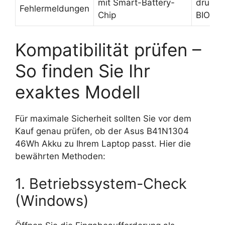
mit Smart-Battery-
drücke
Fehlermeldungen
Chip
BIOS-
Kompatibilität prüfen –
So finden Sie Ihr
exaktes Modell
Für maximale Sicherheit sollten Sie vor dem
Kauf genau prüfen, ob der Asus B41N1304
46Wh Akku zu Ihrem Laptop passt. Hier die
bewährten Methoden:
1. Betriebssystem-Check
(Windows)