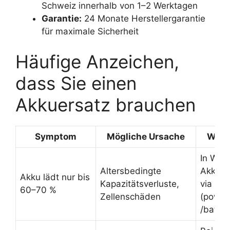
Schweiz innerhalb von 1–2 Werktagen
Garantie:
24 Monate Herstellergarantie
für maximale Sicherheit
Häufige Anzeichen,
dass Sie einen
Akkuersatz brauchen
Symptom
Mögliche Ursache
Wie 
In Win
Altersbedingte
Akku-R
Akku lädt nur bis
Kapazitätsverluste,
via Po
60–70 %
Zellenschäden
(power
/batter