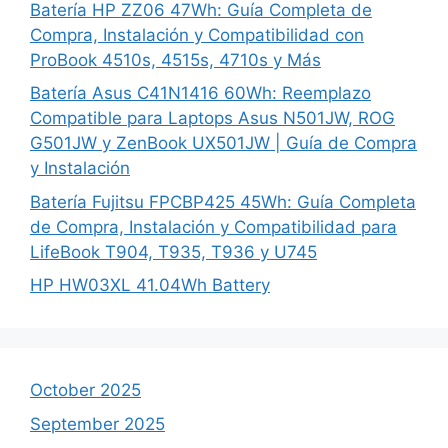
Batería HP ZZ06 47Wh: Guía Completa de
Compra, Instalación y Compatibilidad con
ProBook 4510s, 4515s, 4710s y Más
Batería Asus C41N1416 60Wh: Reemplazo
Compatible para Laptops Asus N501JW, ROG
G501JW y ZenBook UX501JW | Guía de Compra
y Instalación
Batería Fujitsu FPCBP425 45Wh: Guía Completa
de Compra, Instalación y Compatibilidad para
LifeBook T904, T935, T936 y U745
HP HW03XL 41.04Wh Battery
October 2025
September 2025