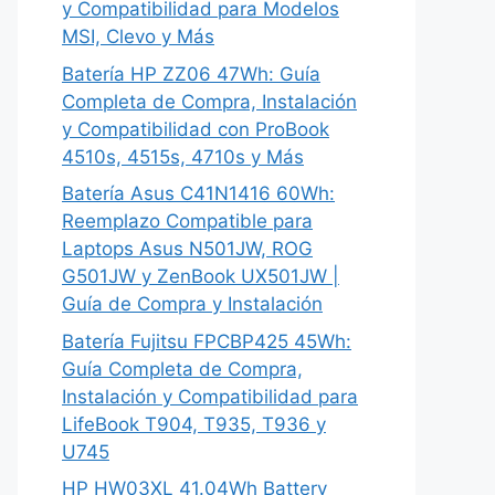
y Compatibilidad para Modelos
MSI, Clevo y Más
Batería HP ZZ06 47Wh: Guía
Completa de Compra, Instalación
y Compatibilidad con ProBook
4510s, 4515s, 4710s y Más
Batería Asus C41N1416 60Wh:
Reemplazo Compatible para
Laptops Asus N501JW, ROG
G501JW y ZenBook UX501JW |
Guía de Compra y Instalación
Batería Fujitsu FPCBP425 45Wh:
Guía Completa de Compra,
Instalación y Compatibilidad para
LifeBook T904, T935, T936 y
U745
HP HW03XL 41.04Wh Battery